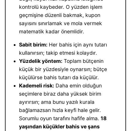
kontrolü kaybeder. O yüzden işlem
geçmişine düzenli bakmak, kupon
sayısını sınırlamak ve mola vermek
matematik kadar önemlidir.
Sabit birim:
Her bahis için aynı tutarı
kullanırsın; takip etmesi kolaydır.
Yüzdelik yöntem:
Toplam bütçenin
küçük bir yüzdesiyle oynarsın; bütçe
küçülürse bahis tutarı da küçülür.
Kademeli risk:
Daha emin olduğun
seçimlere biraz daha yüksek birim
ayırırsın; ama bunu yazılı kurala
bağlamazsan hızla keyfi hale gelir.
Sorumlu oyun tarafını hafife alma.
18
yaşından küçükler bahis ve şans