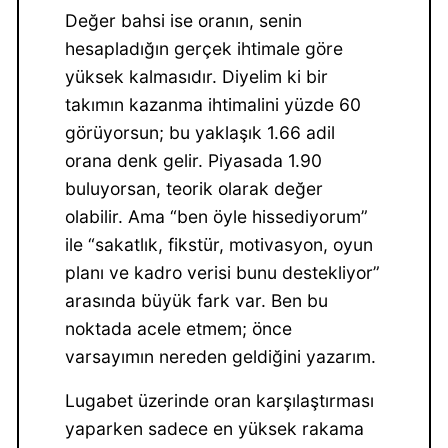
Değer bahsi ise oranın, senin
hesapladığın gerçek ihtimale göre
yüksek kalmasıdır. Diyelim ki bir
takımın kazanma ihtimalini yüzde 60
görüyorsun; bu yaklaşık 1.66 adil
orana denk gelir. Piyasada 1.90
buluyorsan, teorik olarak değer
olabilir. Ama “ben öyle hissediyorum”
ile “sakatlık, fikstür, motivasyon, oyun
planı ve kadro verisi bunu destekliyor”
arasında büyük fark var. Ben bu
noktada acele etmem; önce
varsayımın nereden geldiğini yazarım.
Lugabet üzerinde oran karşılaştırması
yaparken sadece en yüksek rakama