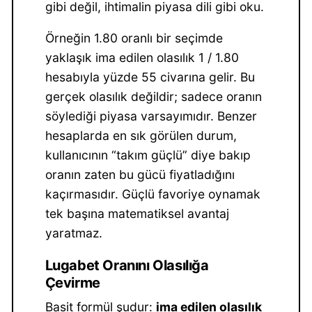
gibi değil, ihtimalin piyasa dili gibi oku.
Örneğin 1.80 oranlı bir seçimde
yaklaşık ima edilen olasılık 1 / 1.80
hesabıyla yüzde 55 civarına gelir. Bu
gerçek olasılık değildir; sadece oranın
söylediği piyasa varsayımıdır. Benzer
hesaplarda en sık görülen durum,
kullanıcının “takım güçlü” diye bakıp
oranın zaten bu gücü fiyatladığını
kaçırmasıdır. Güçlü favoriye oynamak
tek başına matematiksel avantaj
yaratmaz.
Lugabet Oranını Olasılığa
Çevirme
Basit formül şudur:
ima edilen olasılık