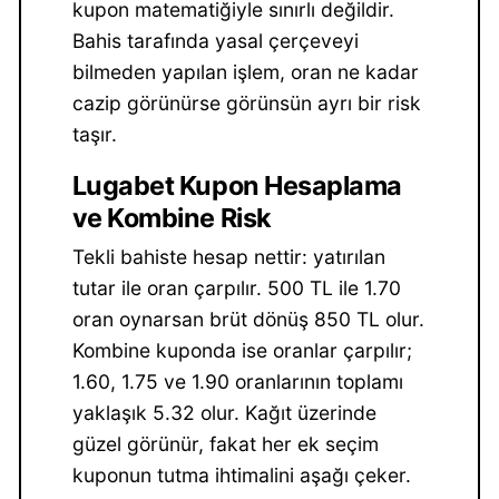
kupon matematiğiyle sınırlı değildir.
Bahis tarafında yasal çerçeveyi
bilmeden yapılan işlem, oran ne kadar
cazip görünürse görünsün ayrı bir risk
taşır.
Lugabet Kupon Hesaplama
ve Kombine Risk
Tekli bahiste hesap nettir: yatırılan
tutar ile oran çarpılır. 500 TL ile 1.70
oran oynarsan brüt dönüş 850 TL olur.
Kombine kuponda ise oranlar çarpılır;
1.60, 1.75 ve 1.90 oranlarının toplamı
yaklaşık 5.32 olur. Kağıt üzerinde
güzel görünür, fakat her ek seçim
kuponun tutma ihtimalini aşağı çeker.