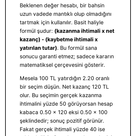
Beklenen değer hesabı, bir bahsin
uzun vadede mantıklı olup olmadığını
tartmak için kullanılır. Basit haliyle
formül şudur:
(kazanma ihtimali x net
kazanç) - (kaybetme ihtimali x
yatırılan tutar)
. Bu formül sana
sonucu garanti etmez; sadece kararın
matematiksel çerçevesini gösterir.
Mesela 100 TL yatırdığın 2.20 oranlı
bir seçim düşün. Net kazanç 120 TL
olur. Bu seçimin gerçek kazanma
ihtimalini yüzde 50 görüyorsan hesap
kabaca 0.50 x 120 eksi 0.50 x 100
şeklindedir; sonuç pozitif görünür.
Fakat gerçek ihtimali yüzde 40 ise