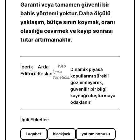
Garanti veya tamamen güvenli bir
bahis yöntemi yoktur. Daha ölçülü
yaklaşım, bütçe sınırı koymak, oranı
olasılığa çevirmek ve kayıp sonrası
tutar artırmamaktır.
İçerik
Arda
— Web
Dinamik piyasa
İçerik
Editörü:
Keskin
koşullarını sürekli
Yöneticisi
gözlemleyerek,
güvenilir bir bilgi
kaynağı oluşturmaya
odaklanır.
İlgili Etiketler:
Lugabet
blackjack
yatırım bonusu