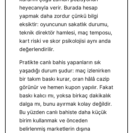
heyecanıyla verir. Burada hesap
yapmak daha zordur çünkü bilgi
eksiktir: oyuncunun sakatlık durumu,
teknik direktör hamlesi, maç temposu,
kart riski ve skor psikolojisi aynı anda
değerlendirilir.
Pratikte canlı bahis yapanların sık
yaşadığı durum şudur: maç izlenirken
bir takım baskı kurar, oran hâlâ cazip
görünür ve hemen kupon yapılır. Fakat
baskı kalıcı mı, yoksa birkaç dakikalık
dalga mı, bunu ayırmak kolay değildir.
Bu yüzden canlı bahiste daha küçük
birim kullanmak ve önceden
belirlenmiş marketlerin dışına