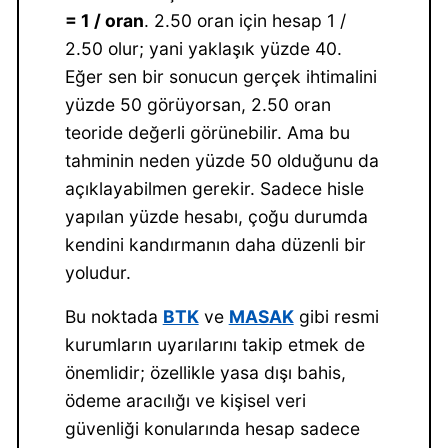
= 1 / oran
. 2.50 oran için hesap 1 /
2.50 olur; yani yaklaşık yüzde 40.
Eğer sen bir sonucun gerçek ihtimalini
yüzde 50 görüyorsan, 2.50 oran
teoride değerli görünebilir. Ama bu
tahminin neden yüzde 50 olduğunu da
açıklayabilmen gerekir. Sadece hisle
yapılan yüzde hesabı, çoğu durumda
kendini kandırmanın daha düzenli bir
yoludur.
Bu noktada
BTK
ve
MASAK
gibi resmi
kurumların uyarılarını takip etmek de
önemlidir; özellikle yasa dışı bahis,
ödeme aracılığı ve kişisel veri
güvenliği konularında hesap sadece