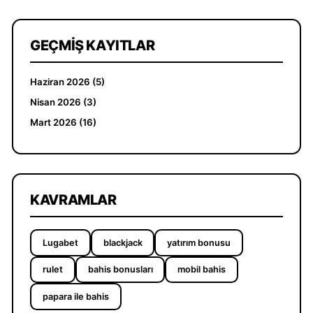
GEÇMIŞ KAYITLAR
Haziran 2026 (5)
Nisan 2026 (3)
Mart 2026 (16)
KAVRAMLAR
Lugabet
blackjack
yatırım bonusu
rulet
bahis bonusları
mobil bahis
papara ile bahis