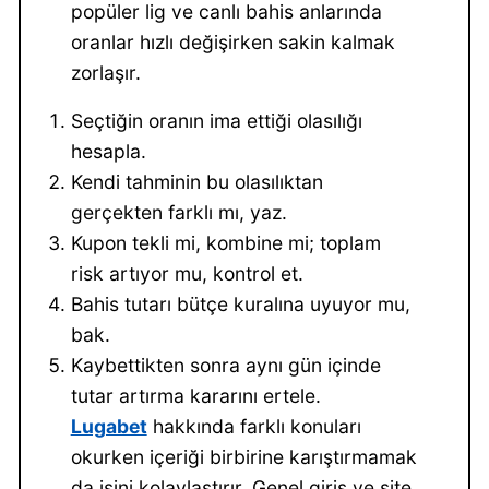
popüler lig ve canlı bahis anlarında
oranlar hızlı değişirken sakin kalmak
zorlaşır.
Seçtiğin oranın ima ettiği olasılığı
hesapla.
Kendi tahminin bu olasılıktan
gerçekten farklı mı, yaz.
Kupon tekli mi, kombine mi; toplam
risk artıyor mu, kontrol et.
Bahis tutarı bütçe kuralına uyuyor mu,
bak.
Kaybettikten sonra aynı gün içinde
tutar artırma kararını ertele.
Lugabet
hakkında farklı konuları
okurken içeriği birbirine karıştırmamak
da işini kolaylaştırır. Genel giriş ve site