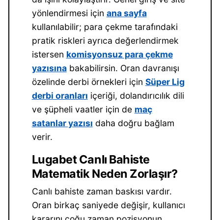
yönlendirmesi için
ana sayfa
kullanılabilir; para çekme tarafındaki
pratik riskleri ayrıca değerlendirmek
istersen
komisyonsuz para çekme
yazısına
bakabilirsin. Oran davranışı
özelinde derbi örnekleri için
Süper Lig
derbi oranları
içeriği, dolandırıcılık dili
ve şüpheli vaatler için de
maç
satanlar yazısı
daha doğru bağlam
verir.
Lugabet Canlı Bahiste
Matematik Neden Zorlaşır?
Canlı bahiste zaman baskısı vardır.
Oran birkaç saniyede değişir, kullanıcı
kararını çoğu zaman pozisyonun