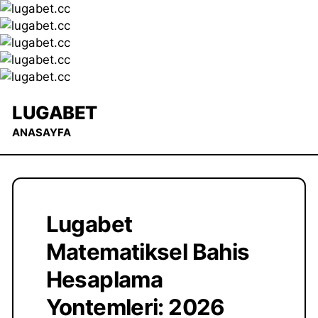
LUGABET
ANASAYFA
Lugabet
Matematiksel Bahis
Hesaplama
Yontemleri: 2026