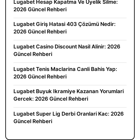
Lugabet Hesap Kapatma Ve Uyelik Silme:
2026 Güncel Rehberi
Lugabet Giriş Hatasi 403 Çözümü Nedir:
2026 Güncel Rehberi
Lugabet Casino Discount Nasil Alinir: 2026
Güncel Rehberi
Lugabet Tenis Maclarina Canli Bahis Yap:
2026 Güncel Rehberi
Lugabet Buyuk Ikramiye Kazanan Yorumlari
Gercek: 2026 Güncel Rehberi
Lugabet Super Lig Derbi Oranlari Kac: 2026
Güncel Rehberi