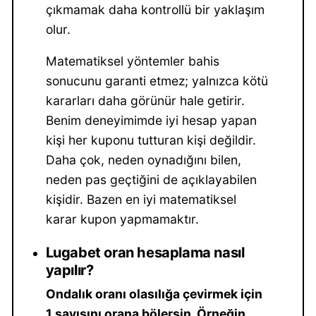
çıkmamak daha kontrollü bir yaklaşım
olur.
Matematiksel yöntemler bahis
sonucunu garanti etmez; yalnızca kötü
kararları daha görünür hale getirir.
Benim deneyimimde iyi hesap yapan
kişi her kuponu tutturan kişi değildir.
Daha çok, neden oynadığını bilen,
neden pas geçtiğini de açıklayabilen
kişidir. Bazen en iyi matematiksel
karar kupon yapmamaktır.
Lugabet oran hesaplama nasıl
yapılır?
Ondalık oranı olasılığa çevirmek için
1 sayısını orana bölersin. Örneğin